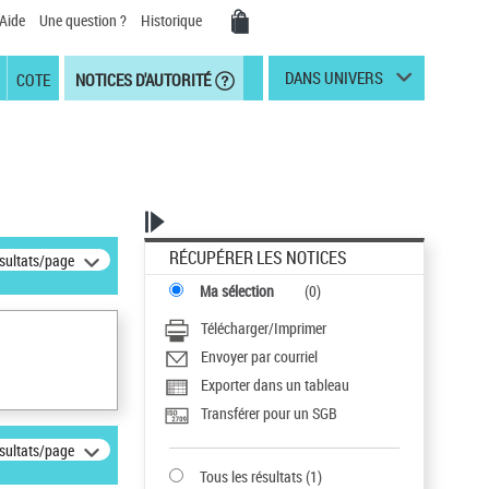
Aide
Une question ?
Historique
DANS UNIVERS
COTE
NOTICES D'AUTORITÉ
RÉCUPÉRER LES NOTICES
ésultats/page
Ma sélection
(
0
)
Télécharger/Imprimer
Envoyer par courriel
Exporter dans un tableau
Transférer pour un SGB
ésultats/page
Tous les résultats
(
1
)