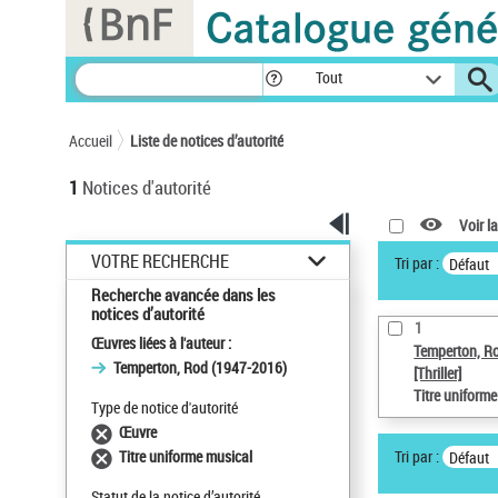
Panneau de gestion des cookies
Tout
Accueil
Liste de notices d’autorité
1
Notices d'autorité
Voir la
VOTRE RECHERCHE
Tri par :
Défaut
Recherche avancée dans les
notices d’autorité
1
Œuvres liées à l'auteur :
Temperton, R
Temperton, Rod (1947-2016)
[Thriller]
Titre uniform
Type de notice d'autorité
Œuvre
Tri par :
Titre uniforme musical
Défaut
Statut de la notice d’autorité