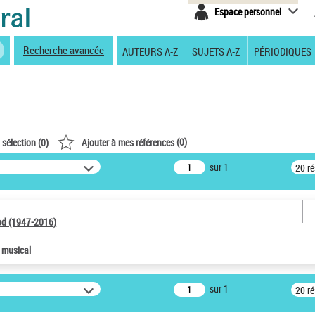
Espace personnel
Recherche avancée
AUTEURS A-Z
SUJETS A-Z
PÉRIODIQUES
(
0
)
 sélection (
0
)
Ajouter à mes références
sur 1
20 r
od (1947-2016)
e musical
sur 1
20 r