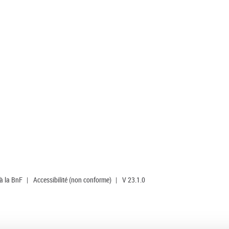
 à la BnF
|
Accessibilité (non conforme)
|
V 23.1.0