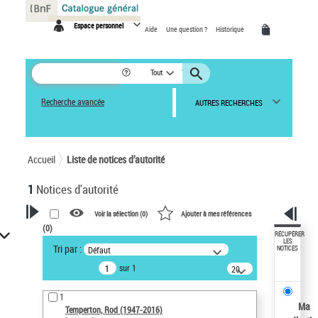
Panneau de gestion des cookies
Espace personnel
Aide
Une question ?
Historique
Tout
Recherche avancée
AUTRES RECHERCHES
Accueil
Liste de notices d’autorité
1
Notices d'autorité
Voir la sélection (
0
)
Ajouter à mes références
(
0
)
VOTRE RECHERCHE
RÉCUPÉRER
LES
Tri par :
Défaut
NOTICES
Recherche avancée dans les
sur 1
notices d’autorité
20
résultats/page
Œuvres liées à l'auteur :
1
Temperton, Rod (1947-2016)
Ma
Temperton, Rod (1947-2016)