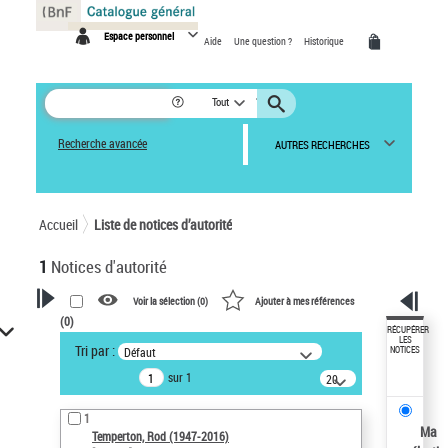
Panneau de gestion des cookies
Espace personnel
Aide
Une question ?
Historique
Tout
Recherche avancée
AUTRES RECHERCHES
Accueil
Liste de notices d’autorité
1
Notices d'autorité
Voir la sélection (
0
)
Ajouter à mes références
(
0
)
VOTRE RECHERCHE
RÉCUPÉRER
LES
Tri par :
Défaut
NOTICES
Recherche avancée dans les
sur 1
notices d’autorité
20
résultats/page
Œuvres liées à l'auteur :
1
Temperton, Rod (1947-2016)
Ma
Temperton, Rod (1947-2016)