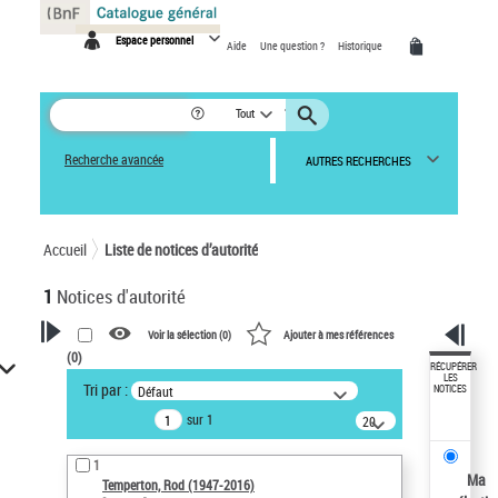
Panneau de gestion des cookies
Espace personnel
Aide
Une question ?
Historique
Tout
Recherche avancée
AUTRES RECHERCHES
Accueil
Liste de notices d’autorité
1
Notices d'autorité
Voir la sélection (
0
)
Ajouter à mes références
(
0
)
VOTRE RECHERCHE
RÉCUPÉRER
LES
Tri par :
Défaut
NOTICES
Recherche avancée dans les
sur 1
notices d’autorité
20
résultats/page
Œuvres liées à l'auteur :
1
Temperton, Rod (1947-2016)
Ma
Temperton, Rod (1947-2016)