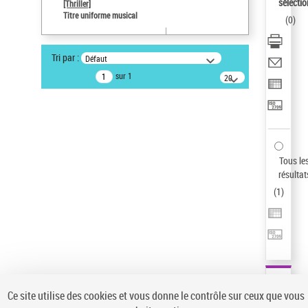
Sauvegarder votre recherche
sélectio
[Thriller]
Titre uniforme musical
(
0
)
AFFINER
Type de notice d'autorité
Tri par :
Défaut
Œuvre
(1)
sur 1
20
résultats/page
Titre uniforme musical
(1)
Statut de la notice d’autorité
Pays
Auteur d’œuvre
Tous le
résultat
(
1
)
Ce site utilise des cookies et vous donne le contrôle sur ceux que vous