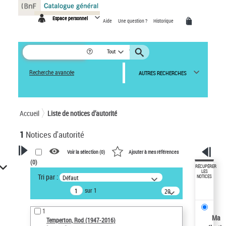
Panneau de gestion des cookies
Espace personnel
Aide
Une question ?
Historique
Tout
Recherche avancée
AUTRES RECHERCHES
Accueil
Liste de notices d’autorité
1
Notices d'autorité
Voir la sélection (
0
)
Ajouter à mes références
(
0
)
VOTRE RECHERCHE
RÉCUPÉRER
LES
Tri par :
Défaut
NOTICES
Recherche avancée dans les
sur 1
notices d’autorité
20
résultats/page
Œuvres liées à l'auteur :
1
Temperton, Rod (1947-2016)
Ma
Temperton, Rod (1947-2016)