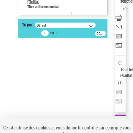
Sauvegarder votre recherche
sélectio
[Thriller]
Titre uniforme musical
(
0
)
AFFINER
Type de notice d'autorité
Tri par :
Défaut
Œuvre
(1)
sur 1
20
résultats/page
Titre uniforme musical
(1)
Statut de la notice d’autorité
Pays
Auteur d’œuvre
Tous le
résultat
(
1
)
Ce site utilise des cookies et vous donne le contrôle sur ceux que vous