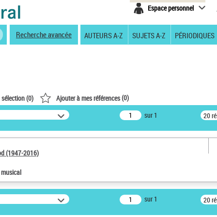
Espace personnel
Recherche avancée
AUTEURS A-Z
SUJETS A-Z
PÉRIODIQUES
(
0
)
 sélection (
0
)
Ajouter à mes références
sur 1
20 r
od (1947-2016)
e musical
sur 1
20 r