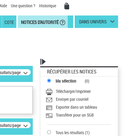
Aide
Une question ?
Historique
DANS UNIVERS
COTE
NOTICES D'AUTORITÉ
RÉCUPÉRER LES NOTICES
ésultats/page
Ma sélection
(
0
)
Télécharger/Imprimer
Envoyer par courriel
Exporter dans un tableau
Transférer pour un SGB
ésultats/page
Tous les résultats
(
1
)