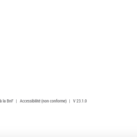
 à la BnF
|
Accessibilité (non conforme)
|
V 23.1.0