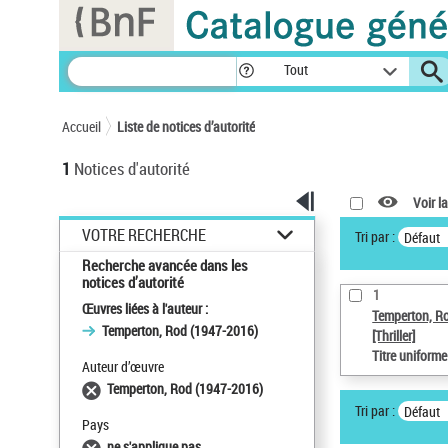
Panneau de gestion des cookies
Tout
Accueil
Liste de notices d’autorité
1
Notices d'autorité
Voir la
VOTRE RECHERCHE
Tri par :
Défaut
Recherche avancée dans les
notices d’autorité
1
Œuvres liées à l'auteur :
Temperton, R
Temperton, Rod (1947-2016)
[Thriller]
Titre uniform
Auteur d’œuvre
Temperton, Rod (1947-2016)
Tri par :
Défaut
Pays
ne s'applique pas