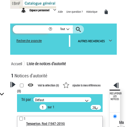
Panneau de gestion des cookies
Espace personnel
Aide
Une question ?
Historique
Tout
Recherche avancée
AUTRES RECHERCHES
Accueil
Liste de notices d’autorité
1
Notices d'autorité
Voir la sélection (
0
)
Ajouter à mes références
(
0
)
VOTRE RECHERCHE
RÉCUPÉRER
LES
Tri par :
Défaut
NOTICES
Recherche avancée dans les
sur 1
notices d’autorité
20
résultats/page
Œuvres liées à l'auteur :
1
Temperton, Rod (1947-2016)
Ma
Temperton, Rod (1947-2016)