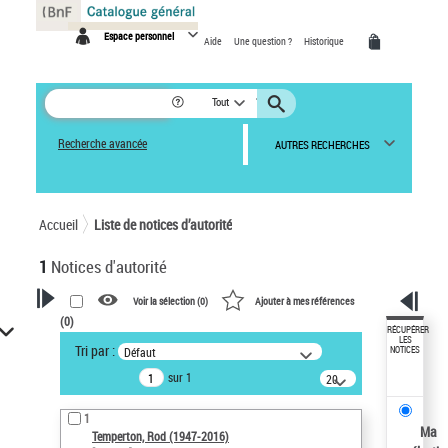
Panneau de gestion des cookies
Espace personnel
Aide
Une question ?
Historique
Tout
Recherche avancée
AUTRES RECHERCHES
Accueil
Liste de notices d’autorité
1
Notices d'autorité
Voir la sélection (
0
)
Ajouter à mes références
(
0
)
VOTRE RECHERCHE
RÉCUPÉRER
LES
Tri par :
Défaut
NOTICES
Recherche avancée dans les
sur 1
notices d’autorité
20
résultats/page
Œuvres liées à l'auteur :
1
Temperton, Rod (1947-2016)
Ma
Temperton, Rod (1947-2016)