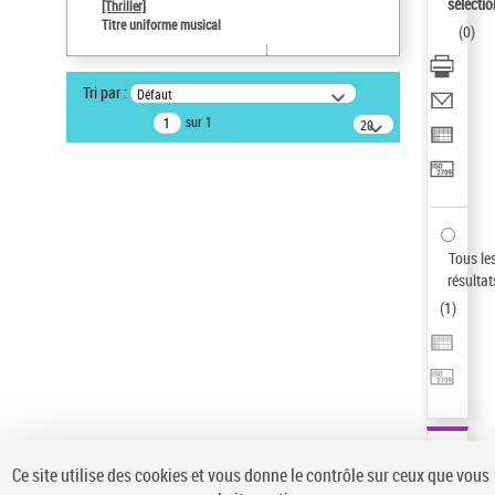
sélectio
[Thriller]
Pays
Titre uniforme musical
(
0
)
ne s'applique pas
Sauvegarder votre recherche
Tri par :
Défaut
AFFINER
sur 1
20
résultats/page
Type de notice d'autorité
Œuvre
(1)
Titre uniforme musical
(1)
Statut de la notice d’autorité
Tous le
résultat
Pays
(
1
)
Auteur d’œuvre
Ce site utilise des cookies et vous donne le contrôle sur ceux que vous