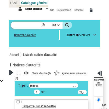
Panneau de gestion des cookies
Espace personnel
Aide
Une question ?
Historique
Tout
Recherche avancée
AUTRES RECHERCHES
Accueil
Liste de notices d’autorité
1
Notices d'autorité
Voir la sélection (
0
)
Ajouter à mes références
(
0
)
VOTRE RECHERCHE
RÉCUPÉRER
LES
Tri par :
Défaut
NOTICES
Recherche avancée dans les
sur 1
notices d’autorité
20
résultats/page
Œuvres liées à l'auteur :
1
Temperton, Rod (1947-2016)
Ma
Temperton, Rod (1947-2016)