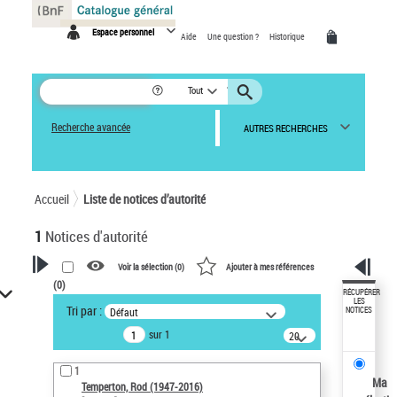
Panneau de gestion des cookies
Espace personnel
Aide
Une question ?
Historique
Tout
Recherche avancée
AUTRES RECHERCHES
Accueil
Liste de notices d’autorité
1
Notices d'autorité
Voir la sélection (
0
)
Ajouter à mes références
(
0
)
VOTRE RECHERCHE
RÉCUPÉRER
LES
Tri par :
Défaut
NOTICES
Recherche avancée dans les
sur 1
notices d’autorité
20
résultats/page
Œuvres liées à l'auteur :
1
Temperton, Rod (1947-2016)
Ma
Temperton, Rod (1947-2016)