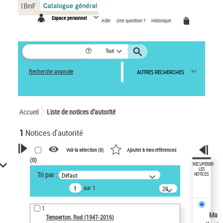
Panneau de gestion des cookies
Espace personnel
Aide
Une question ?
Historique
Tout
Recherche avancée
AUTRES RECHERCHES
Accueil
Liste de notices d’autorité
1
Notices d'autorité
Voir la sélection (
0
)
Ajouter à mes références
(
0
)
VOTRE RECHERCHE
RÉCUPÉRER
LES
Tri par :
Défaut
NOTICES
Recherche avancée dans les
sur 1
notices d’autorité
20
résultats/page
Œuvres liées à l'auteur :
1
Temperton, Rod (1947-2016)
Ma
Temperton, Rod (1947-2016)