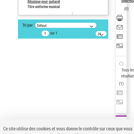
sélectio
[Musique pour guitare]
Pays
Titre uniforme musical
(
0
)
ne s'applique pas
Type de notice d'autorité
Tri par :
Défaut
Œuvre
sur 1
20
Titre uniforme musical
résultats/page
Sauvegarder votre recherche
AFFINER
Type de notice d'autorité
Tous le
Œuvre
(1)
résultat
Titre uniforme musical
(1)
(
1
)
Statut de la notice d’autorité
Pays
Auteur d’œuvre
Ce site utilise des cookies et vous donne le contrôle sur ceux que vous