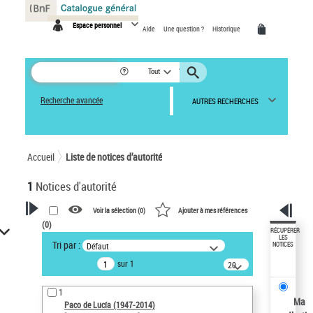
Panneau de gestion des cookies
Espace personnel
Aide
Une question ?
Historique
Tout
Recherche avancée
AUTRES RECHERCHES
Accueil
Liste de notices d’autorité
1
Notices d'autorité
Voir la sélection (
0
)
Ajouter à mes références
(
0
)
VOTRE RECHERCHE
RÉCUPÉRER
LES
Tri par :
Défaut
NOTICES
Recherche avancée dans les
sur 1
notices d’autorité
20
résultats/page
Œuvres liées à l'auteur :
1
Paco de Lucía (1947-2014)
Ma
Paco de Lucía (1947-2014)