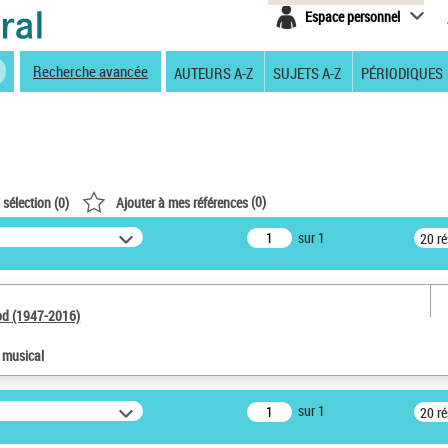
Espace personnel
Recherche avancée
AUTEURS A-Z
SUJETS A-Z
PÉRIODIQUES
(
0
)
 sélection (
0
)
Ajouter à mes références
sur 1
20 r
od (1947-2016)
e musical
sur 1
20 r