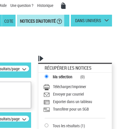
Aide
Une question ?
Historique
DANS UNIVERS
COTE
NOTICES D'AUTORITÉ
RÉCUPÉRER LES NOTICES
ésultats/page
Ma sélection
(
0
)
Télécharger/Imprimer
Envoyer par courriel
Exporter dans un tableau
Transférer pour un SGB
ésultats/page
Tous les résultats
(
1
)