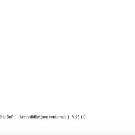
 à la BnF
|
Accessibilité (non conforme)
|
V 23.1.0