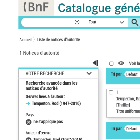
Panneau de gestion des cookies
Tout
Accueil
Liste de notices d’autorité
1
Notices d'autorité
Voir la
VOTRE RECHERCHE
Tri par :
Défaut
Recherche avancée dans les
notices d’autorité
1
Œuvres liées à l'auteur :
Temperton, R
Temperton, Rod (1947-2016)
[Thriller]
Titre uniform
Pays
ne s'applique pas
Tri par :
Défaut
Auteur d’œuvre
Temperton, Rod (1947-2016)