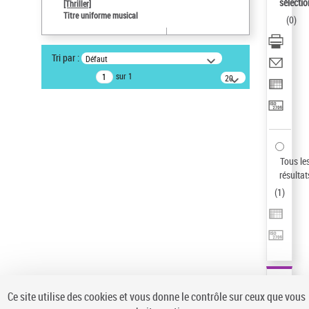
sélectio
[Thriller]
Pays
Titre uniforme musical
(
0
)
ne s'applique pas
Auteur d’œuvre
Tri par :
Défaut
Temperton, Rod (1947-2016)
sur 1
20
résultats/page
Type de notice d'autorité
Œuvre
Sauvegarder votre recherche
AFFINER
Tous le
Type de notice d'autorité
résultat
(
1
)
Œuvre
(1)
Titre uniforme musical
(1)
Statut de la notice d’autorité
Pays
Auteur d’œuvre
Ce site utilise des cookies et vous donne le contrôle sur ceux que vous