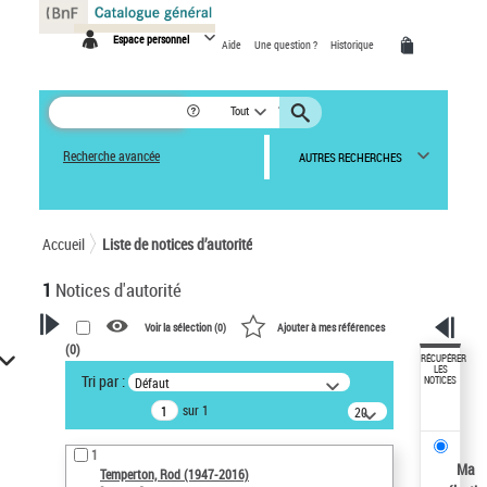
Panneau de gestion des cookies
Espace personnel
Aide
Une question ?
Historique
Tout
Recherche avancée
AUTRES RECHERCHES
Accueil
Liste de notices d’autorité
1
Notices d'autorité
Voir la sélection (
0
)
Ajouter à mes références
(
0
)
VOTRE RECHERCHE
RÉCUPÉRER
LES
Tri par :
Défaut
NOTICES
Recherche avancée dans les
sur 1
notices d’autorité
20
résultats/page
Œuvres liées à l'auteur :
1
Temperton, Rod (1947-2016)
Ma
Temperton, Rod (1947-2016)