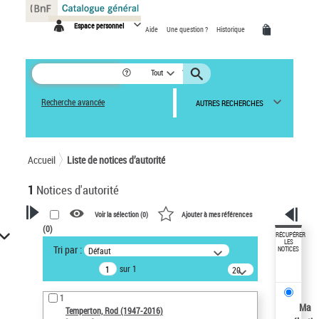
Panneau de gestion des cookies
Espace personnel
Aide
Une question ?
Historique
Tout
Recherche avancée
AUTRES RECHERCHES
Accueil
Liste de notices d’autorité
1
Notices d'autorité
Voir la sélection (
0
)
Ajouter à mes références
(
0
)
VOTRE RECHERCHE
RÉCUPÉRER
LES
Tri par :
Défaut
NOTICES
Recherche avancée dans les
sur 1
notices d’autorité
20
résultats/page
Œuvres liées à l'auteur :
1
Temperton, Rod (1947-2016)
Ma
Temperton, Rod (1947-2016)