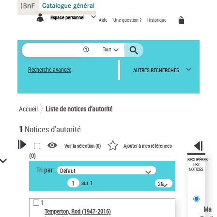
Panneau de gestion des cookies
Espace personnel
Aide
Une question ?
Historique
Tout
Recherche avancée
AUTRES RECHERCHES
Accueil
Liste de notices d’autorité
1
Notices d'autorité
Voir la sélection (
0
)
Ajouter à mes références
(
0
)
VOTRE RECHERCHE
RÉCUPÉRER
LES
Tri par :
Défaut
NOTICES
Recherche avancée dans les
sur 1
notices d’autorité
20
résultats/page
Œuvres liées à l'auteur :
1
Temperton, Rod (1947-2016)
Ma
Temperton, Rod (1947-2016)