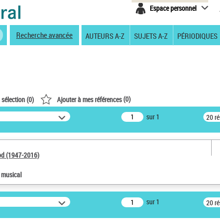
Espace personnel
Recherche avancée
AUTEURS A-Z
SUJETS A-Z
PÉRIODIQUES
(
0
)
 sélection (
0
)
Ajouter à mes références
sur 1
20 r
od (1947-2016)
e musical
sur 1
20 r