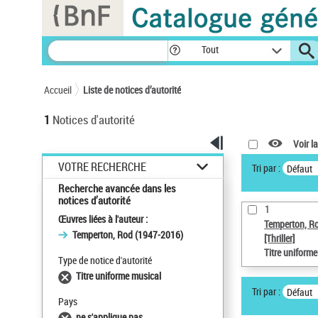
Panneau de gestion des cookies
Tout
Accueil
Liste de notices d’autorité
1
Notices d'autorité
Voir la
VOTRE RECHERCHE
Tri par :
Défaut
Recherche avancée dans les
notices d’autorité
1
Œuvres liées à l'auteur :
Temperton, R
Temperton, Rod (1947-2016)
[Thriller]
Titre uniform
Type de notice d'autorité
Titre uniforme musical
Tri par :
Défaut
Pays
ne s'applique pas