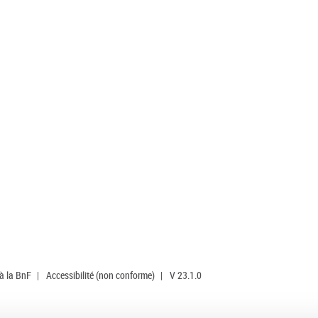
 à la BnF
|
Accessibilité (non conforme)
|
V 23.1.0