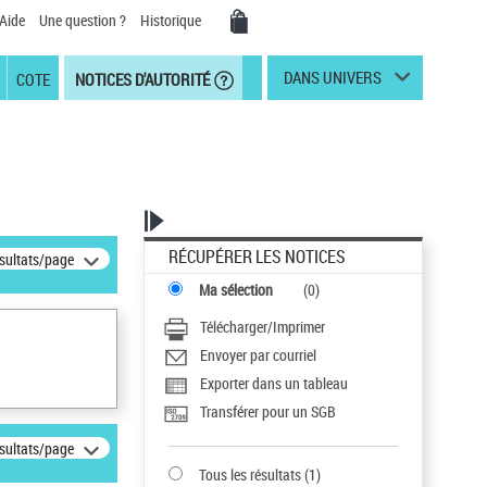
Aide
Une question ?
Historique
DANS UNIVERS
COTE
NOTICES D'AUTORITÉ
RÉCUPÉRER LES NOTICES
ésultats/page
Ma sélection
(
0
)
Télécharger/Imprimer
Envoyer par courriel
Exporter dans un tableau
Transférer pour un SGB
ésultats/page
Tous les résultats
(
1
)