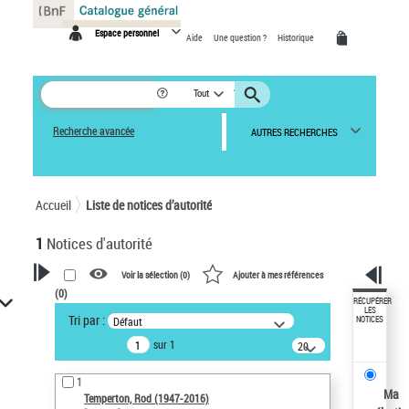
Panneau de gestion des cookies
Espace personnel
Aide
Une question ?
Historique
Tout
Recherche avancée
AUTRES RECHERCHES
Accueil
Liste de notices d’autorité
1
Notices d'autorité
Voir la sélection (
0
)
Ajouter à mes références
(
0
)
VOTRE RECHERCHE
RÉCUPÉRER
LES
Tri par :
Défaut
NOTICES
Recherche avancée dans les
sur 1
notices d’autorité
20
résultats/page
Œuvres liées à l'auteur :
1
Temperton, Rod (1947-2016)
Ma
Temperton, Rod (1947-2016)