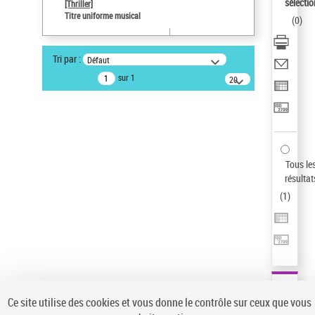
sélectio
[Thriller]
Pays
Titre uniforme musical
(
0
)
ne s'applique pas
Statut de la notice d’autorité
Tri par :
Défaut
Notice élémentaire
sur 1
20
résultats/page
Type de notice d'autorité
Titre uniforme musical
Sauvegarder votre recherche
AFFINER
Tous le
Type de notice d'autorité
résultat
(
1
)
Œuvre
(1)
Titre uniforme musical
(1)
Statut de la notice d’autorité
Pays
Auteur d’œuvre
Ce site utilise des cookies et vous donne le contrôle sur ceux que vous