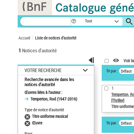
Panneau de gestion des cookies
Tout
Accueil
Liste de notices d’autorité
1
Notices d'autorité
Voir la
VOTRE RECHERCHE
Tri par :
Défaut
Recherche avancée dans les
notices d’autorité
1
Œuvres liées à l'auteur :
Temperton, R
Temperton, Rod (1947-2016)
[Thriller]
Titre uniform
Type de notice d'autorité
Titre uniforme musical
Tri par :
Œuvre
Défaut
Pays