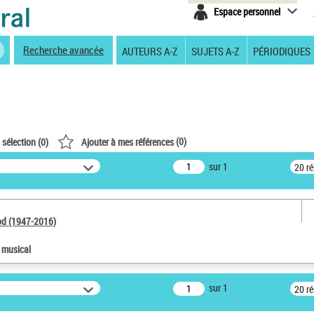
Espace personnel
Recherche avancée
AUTEURS A-Z
SUJETS A-Z
PÉRIODIQUES
(
0
)
 sélection (
0
)
Ajouter à mes références
sur 1
20 r
od (1947-2016)
e musical
sur 1
20 r