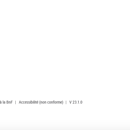
 à la BnF
|
Accessibilité (non conforme)
|
V 23.1.0