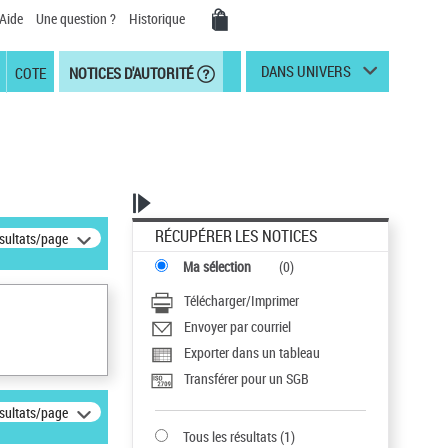
Aide
Une question ?
Historique
DANS UNIVERS
COTE
NOTICES D'AUTORITÉ
RÉCUPÉRER LES NOTICES
ésultats/page
Ma sélection
(
0
)
Télécharger/Imprimer
Envoyer par courriel
Exporter dans un tableau
Transférer pour un SGB
ésultats/page
Tous les résultats
(
1
)