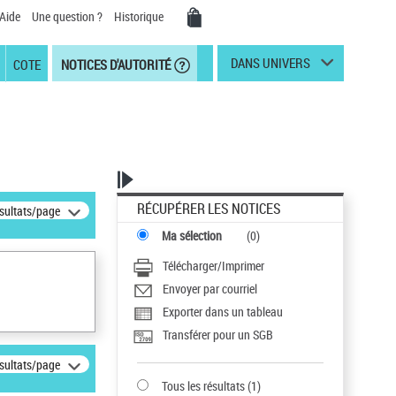
Aide
Une question ?
Historique
DANS UNIVERS
COTE
NOTICES D'AUTORITÉ
RÉCUPÉRER LES NOTICES
ésultats/page
Ma sélection
(
0
)
Télécharger/Imprimer
Envoyer par courriel
Exporter dans un tableau
Transférer pour un SGB
ésultats/page
Tous les résultats
(
1
)