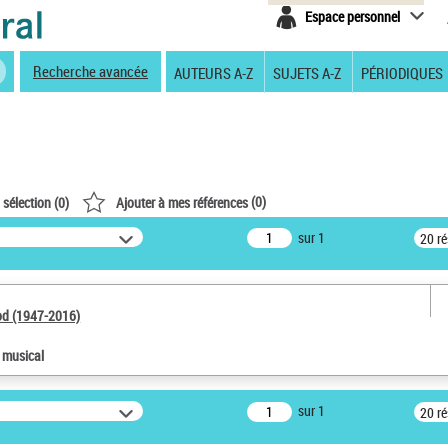
Espace personnel
Recherche avancée
AUTEURS A-Z
SUJETS A-Z
PÉRIODIQUES
(
0
)
 sélection (
0
)
Ajouter à mes références
sur 1
20 r
od (1947-2016)
e musical
sur 1
20 r