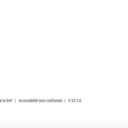
 à la BnF
|
Accessibilité (non conforme)
|
V 23.1.0