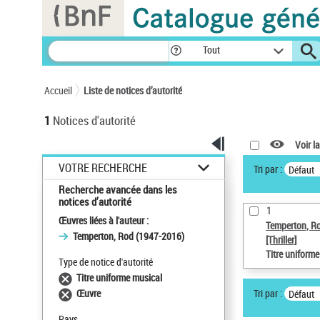
Panneau de gestion des cookies
Tout
Accueil
Liste de notices d’autorité
1
Notices d'autorité
Voir la
VOTRE RECHERCHE
Tri par :
Défaut
Recherche avancée dans les
notices d’autorité
1
Œuvres liées à l'auteur :
Temperton, R
Temperton, Rod (1947-2016)
[Thriller]
Titre uniform
Type de notice d'autorité
Titre uniforme musical
Tri par :
Œuvre
Défaut
Pays