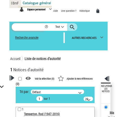
Panneau de gestion des cookies
Espace personnel
Aide
Une question ?
Historique
Tout
Recherche avancée
AUTRES RECHERCHES
Accueil
Liste de notices d’autorité
1
Notices d'autorité
Voir la sélection (
0
)
Ajouter à mes références
(
0
)
VOTRE RECHERCHE
RÉCUPÉRER
LES
Tri par :
Défaut
NOTICES
Recherche avancée dans les
sur 1
notices d’autorité
20
résultats/page
Œuvres liées à l'auteur :
1
Temperton, Rod (1947-2016)
Ma
Temperton, Rod (1947-2016)