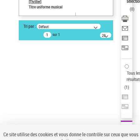
sélectio
[Thriller]
Pays
Titre uniforme musical
(
0
)
ne s'applique pas
Sauvegarder votre recherche
Tri par :
Défaut
AFFINER
sur 1
20
résultats/page
Type de notice d'autorité
Œuvre
(1)
Titre uniforme musical
(1)
Statut de la notice d’autorité
Tous le
résultat
Pays
(
1
)
Auteur d’œuvre
Ce site utilise des cookies et vous donne le contrôle sur ceux que vous