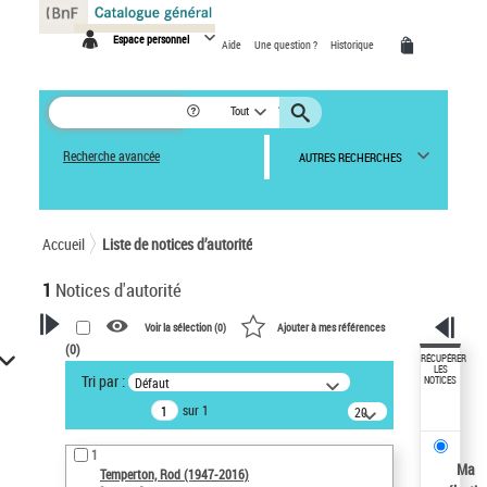
Panneau de gestion des cookies
Espace personnel
Aide
Une question ?
Historique
Tout
Recherche avancée
AUTRES RECHERCHES
Accueil
Liste de notices d’autorité
1
Notices d'autorité
Voir la sélection (
0
)
Ajouter à mes références
(
0
)
VOTRE RECHERCHE
RÉCUPÉRER
LES
Tri par :
Défaut
NOTICES
Recherche avancée dans les
sur 1
notices d’autorité
20
résultats/page
Œuvres liées à l'auteur :
1
Temperton, Rod (1947-2016)
Ma
Temperton, Rod (1947-2016)