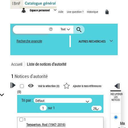
Panneau de gestion des cookies
Espace personnel
Aide
Une question ?
Historique
Tout
Recherche avancée
AUTRES RECHERCHES
Accueil
Liste de notices d’autorité
1
Notices d'autorité
Voir la sélection (
0
)
Ajouter à mes références
(
0
)
VOTRE RECHERCHE
RÉCUPÉRER
LES
Tri par :
Défaut
NOTICES
Recherche avancée dans les
sur 1
notices d’autorité
20
résultats/page
Œuvres liées à l'auteur :
1
Temperton, Rod (1947-2016)
Ma
Temperton, Rod (1947-2016)