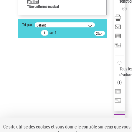
sélectio
[Thriller]
Auteur d’œuvre
Titre uniforme musical
(
0
)
Temperton, Rod (1947-2016)
Sauvegarder votre recherche
Tri par :
Défaut
AFFINER
sur 1
20
résultats/page
Type de notice d'autorité
Œuvre
(1)
Titre uniforme musical
(1)
Statut de la notice d’autorité
Tous le
résultat
Pays
(
1
)
Auteur d’œuvre
Ce site utilise des cookies et vous donne le contrôle sur ceux que vous