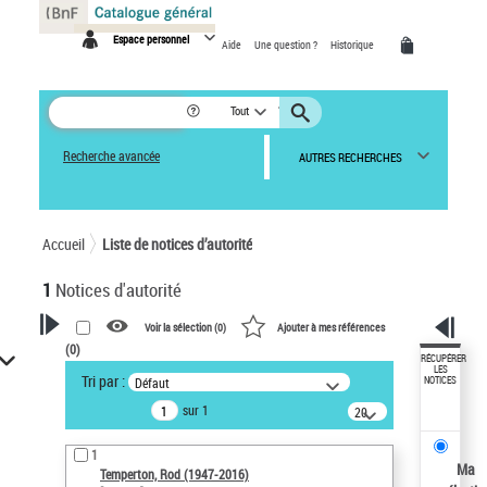
Panneau de gestion des cookies
Espace personnel
Aide
Une question ?
Historique
Tout
Recherche avancée
AUTRES RECHERCHES
Accueil
Liste de notices d’autorité
1
Notices d'autorité
Voir la sélection (
0
)
Ajouter à mes références
(
0
)
VOTRE RECHERCHE
RÉCUPÉRER
LES
Tri par :
Défaut
NOTICES
Recherche avancée dans les
sur 1
notices d’autorité
20
résultats/page
Œuvres liées à l'auteur :
1
Temperton, Rod (1947-2016)
Ma
Temperton, Rod (1947-2016)