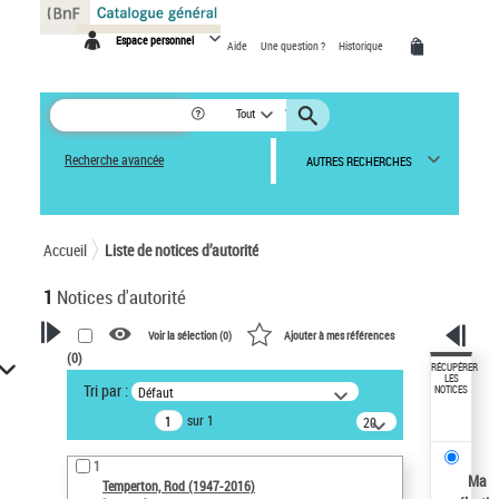
Panneau de gestion des cookies
Espace personnel
Aide
Une question ?
Historique
Tout
Recherche avancée
AUTRES RECHERCHES
Accueil
Liste de notices d’autorité
1
Notices d'autorité
Voir la sélection (
0
)
Ajouter à mes références
(
0
)
VOTRE RECHERCHE
RÉCUPÉRER
LES
Tri par :
Défaut
NOTICES
Recherche avancée dans les
sur 1
notices d’autorité
20
résultats/page
Œuvres liées à l'auteur :
1
Temperton, Rod (1947-2016)
Ma
Temperton, Rod (1947-2016)