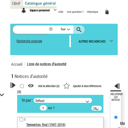
Panneau de gestion des cookies
Espace personnel
Aide
Une question ?
Historique
Tout
Recherche avancée
AUTRES RECHERCHES
Accueil
Liste de notices d’autorité
1
Notices d'autorité
Voir la sélection (
0
)
Ajouter à mes références
(
0
)
VOTRE RECHERCHE
RÉCUPÉRER
LES
Tri par :
Défaut
NOTICES
Recherche avancée dans les
sur 1
notices d’autorité
20
résultats/page
Œuvres liées à l'auteur :
1
Temperton, Rod (1947-2016)
Ma
Temperton, Rod (1947-2016)