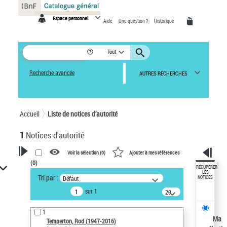
Panneau de gestion des cookies
Espace personnel
Aide
Une question ?
Historique
Tout
Recherche avancée
AUTRES RECHERCHES
Accueil
Liste de notices d’autorité
1
Notices d'autorité
Voir la sélection (
0
)
Ajouter à mes références
(
0
)
VOTRE RECHERCHE
RÉCUPÉRER
LES
Tri par :
Défaut
NOTICES
Recherche avancée dans les
sur 1
notices d’autorité
20
résultats/page
Œuvres liées à l'auteur :
1
Temperton, Rod (1947-2016)
Ma
Temperton, Rod (1947-2016)