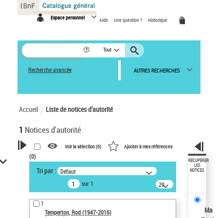
Panneau de gestion des cookies
Espace personnel
Aide
Une question ?
Historique
Tout
Recherche avancée
AUTRES RECHERCHES
Accueil
Liste de notices d’autorité
1
Notices d'autorité
Voir la sélection (
0
)
Ajouter à mes références
(
0
)
VOTRE RECHERCHE
RÉCUPÉRER
LES
Tri par :
Défaut
NOTICES
Recherche avancée dans les
sur 1
notices d’autorité
20
résultats/page
Œuvres liées à l'auteur :
1
Temperton, Rod (1947-2016)
Ma
Temperton, Rod (1947-2016)