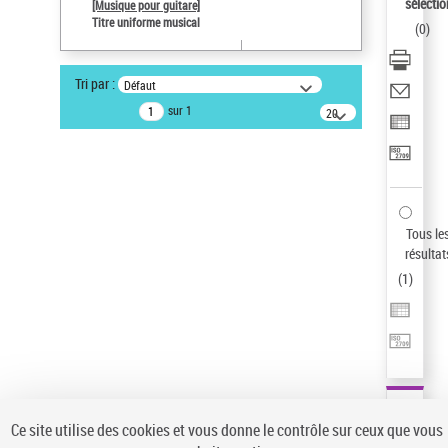
sélectio
[Musique pour guitare]
Pays
Titre uniforme musical
(
0
)
ne s'applique pas
Auteur d’œuvre
Tri par :
Défaut
Paco de Lucía (1947-2014)
sur 1
20
Sauvegarder votre recherche
résultats/page
AFFINER
Type de notice d'autorité
Œuvre
(1)
Tous le
Titre uniforme musical
(1)
résultat
(
1
)
Statut de la notice d’autorité
Pays
Auteur d’œuvre
Ce site utilise des cookies et vous donne le contrôle sur ceux que vous