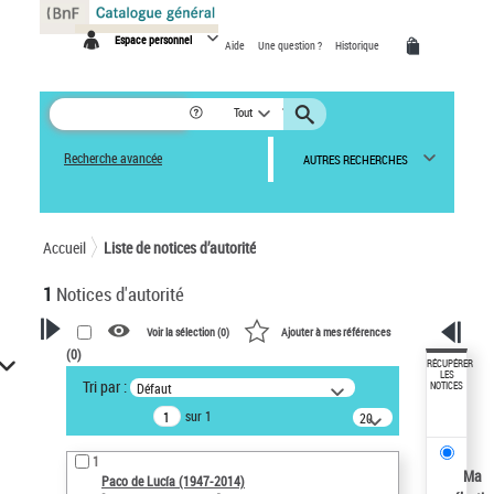
Panneau de gestion des cookies
Espace personnel
Aide
Une question ?
Historique
Tout
Recherche avancée
AUTRES RECHERCHES
Accueil
Liste de notices d’autorité
1
Notices d'autorité
Voir la sélection (
0
)
Ajouter à mes références
(
0
)
VOTRE RECHERCHE
RÉCUPÉRER
LES
Tri par :
Défaut
NOTICES
Recherche avancée dans les
sur 1
notices d’autorité
20
résultats/page
Œuvres liées à l'auteur :
1
Paco de Lucía (1947-2014)
Ma
Paco de Lucía (1947-2014)