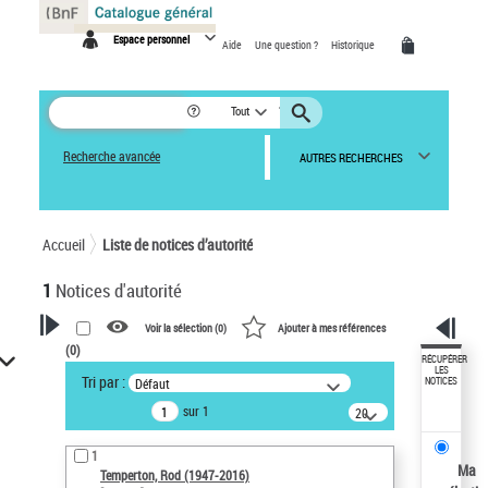
Panneau de gestion des cookies
Espace personnel
Aide
Une question ?
Historique
Tout
Recherche avancée
AUTRES RECHERCHES
Accueil
Liste de notices d’autorité
1
Notices d'autorité
Voir la sélection (
0
)
Ajouter à mes références
(
0
)
VOTRE RECHERCHE
RÉCUPÉRER
LES
Tri par :
Défaut
NOTICES
Recherche avancée dans les
sur 1
notices d’autorité
20
résultats/page
Œuvres liées à l'auteur :
1
Temperton, Rod (1947-2016)
Ma
Temperton, Rod (1947-2016)