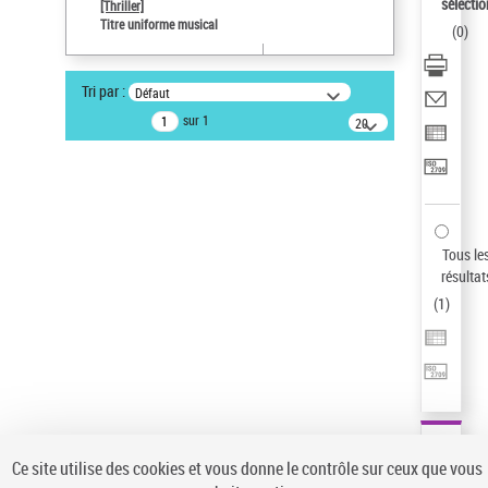
sélectio
[Thriller]
Auteur d’œuvre
Titre uniforme musical
(
0
)
Temperton, Rod (1947-2016)
Type de notice d'autorité
Tri par :
Défaut
Titre uniforme musical
sur 1
20
résultats/page
Statut de la notice d’autorité
Notice élémentaire
Sauvegarder votre recherche
AFFINER
Tous le
Type de notice d'autorité
résultat
(
1
)
Œuvre
(1)
Titre uniforme musical
(1)
Statut de la notice d’autorité
Pays
Auteur d’œuvre
Ce site utilise des cookies et vous donne le contrôle sur ceux que vous