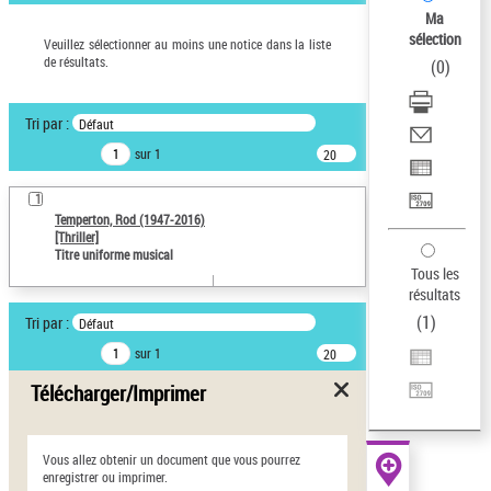
Ma
Œuvres liées à l'auteur :
sélection
Veuillez sélectionner au moins une notice dans la liste
Temperton, Rod (1947-2016)
de résultats.
(
0
)
Statut de la notice d’autorité
Notice élémentaire
Tri par :
Défaut
Pays
sur 1
20
résultats/page
ne s'applique pas
1
Sauvegarder votre
Temperton, Rod (1947-2016)
recherche
[Thriller]
Titre uniforme musical
Tous les
AFFINER
résultats
(
1
)
Type de notice d'autorité
Tri par :
Défaut
sur 1
20
Œuvre
(1)
résultats/page
Télécharger/Imprimer
Titre uniforme musical
(1)
Statut de la notice
d’autorité
Vous allez obtenir un document que vous pourrez
enregistrer ou imprimer.