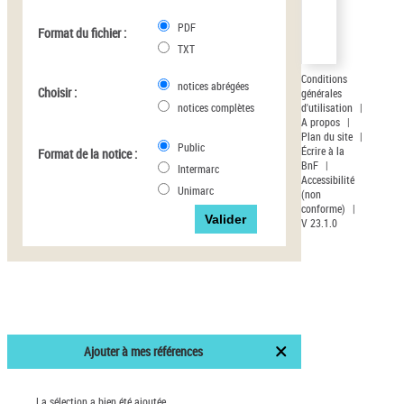
Pays
PDF
Format du fichier :
Auteur d’œuvre
TXT
Conditions
notices abrégées
Choisir :
générales
d'utilisation
|
notices complètes
A propos
|
Plan du site
|
Public
Écrire à la
Format de la notice :
BnF
|
Intermarc
Accessibilité
Unimarc
(non
conforme)
|
V 23.1.0
Ajouter à mes références
La sélection a bien été ajoutée.