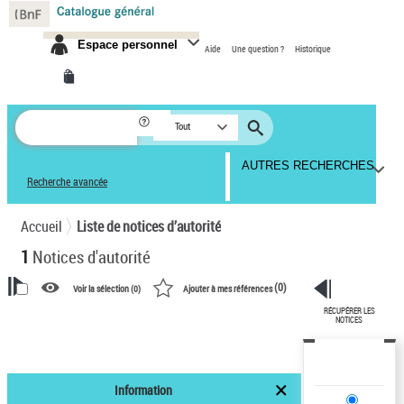
Panneau de gestion des cookies
Espace personnel
Aide
Une question ?
Historique
Tout
AUTRES RECHERCHES
Recherche avancée
Accueil
Liste de notices d’autorité
1
Notices d'autorité
(
0
)
Voir la sélection (
0
)
Ajouter à mes références
RÉCUPÉRER LES
VOTRE RECHERCHE
NOTICES
Recherche avancée dans les
notices d’autorité
Information