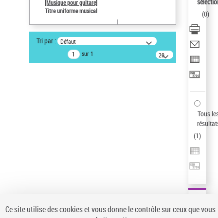
sélectio
[Musique pour guitare]
Pays
Titre uniforme musical
(
0
)
ne s'applique pas
Type de notice d'autorité
Tri par :
Défaut
Œuvre
sur 1
20
résultats/page
Statut de la notice d’autorité
Notice élémentaire
Sauvegarder votre recherche
AFFINER
Tous le
Type de notice d'autorité
résultat
(
1
)
Œuvre
(1)
Titre uniforme musical
(1)
Statut de la notice d’autorité
Pays
Auteur d’œuvre
Ce site utilise des cookies et vous donne le contrôle sur ceux que vous