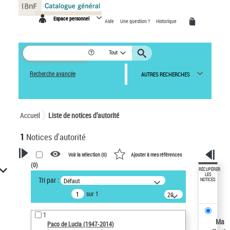
Panneau de gestion des cookies
Espace personnel
Aide
Une question ?
Historique
Tout
Recherche avancée
AUTRES RECHERCHES
Accueil
Liste de notices d’autorité
1
Notices d'autorité
Voir la sélection (
0
)
Ajouter à mes références
(
0
)
VOTRE RECHERCHE
RÉCUPÉRER
LES
Tri par :
Défaut
NOTICES
Recherche avancée dans les
sur 1
notices d’autorité
20
résultats/page
Œuvres liées à l'auteur :
1
Paco de Lucía (1947-2014)
Ma
Paco de Lucía (1947-2014)