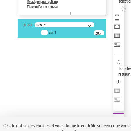
sélectio
[Musique pour guitare]
Type de notice d'autorité
Titre uniforme musical
(
0
)
Œuvre
Statut de la notice d’autorité
Tri par :
Défaut
Notice élémentaire
sur 1
20
Sauvegarder votre recherche
résultats/page
AFFINER
Type de notice d'autorité
Œuvre
(1)
Tous le
Titre uniforme musical
(1)
résultat
(
1
)
Statut de la notice d’autorité
Pays
Auteur d’œuvre
Ce site utilise des cookies et vous donne le contrôle sur ceux que vous