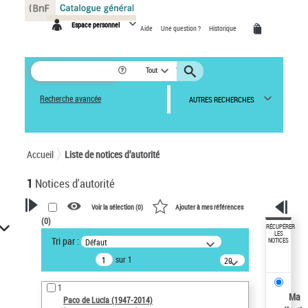
Panneau de gestion des cookies
Espace personnel
Aide
Une question ?
Historique
Tout
Recherche avancée
AUTRES RECHERCHES
Accueil
Liste de notices d’autorité
1
Notices d'autorité
Voir la sélection (
0
)
Ajouter à mes références
(
0
)
VOTRE RECHERCHE
RÉCUPÉRER
LES
Tri par :
Défaut
NOTICES
Recherche avancée dans les
sur 1
notices d’autorité
20
résultats/page
Œuvres liées à l'auteur :
1
Paco de Lucía (1947-2014)
Ma
Paco de Lucía (1947-2014)