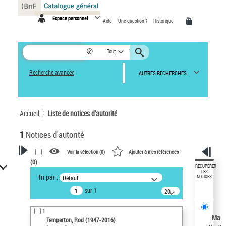
Panneau de gestion des cookies
Espace personnel
Aide
Une question ?
Historique
Tout
Recherche avancée
AUTRES RECHERCHES
Accueil
Liste de notices d’autorité
1
Notices d'autorité
Voir la sélection (
0
)
Ajouter à mes références
(
0
)
VOTRE RECHERCHE
RÉCUPÉRER
LES
Tri par :
Défaut
NOTICES
Recherche avancée dans les
sur 1
notices d’autorité
20
résultats/page
Œuvres liées à l'auteur :
1
Temperton, Rod (1947-2016)
Ma
Temperton, Rod (1947-2016)