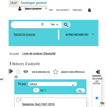
Panneau de gestion des cookies
Espace personnel
Aide
Une question ?
Historique
Tout
Recherche avancée
AUTRES RECHERCHES
Accueil
Liste de notices d’autorité
1
Notices d'autorité
Voir la sélection (
0
)
Ajouter à mes références
(
0
)
VOTRE RECHERCHE
RÉCUPÉRER
LES
Tri par :
Défaut
NOTICES
Recherche avancée dans les
sur 1
notices d’autorité
20
résultats/page
Œuvres liées à l'auteur :
1
Temperton, Rod (1947-2016)
Ma
Temperton, Rod (1947-2016)