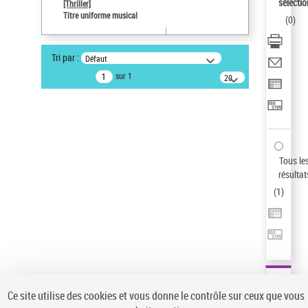
sélectio
[Thriller]
Pays
Titre uniforme musical
(
0
)
ne s'applique pas
Statut de la notice d’autorité
Tri par :
Défaut
Notice élémentaire
sur 1
20
résultats/page
Type de notice d'autorité
Œuvre
Sauvegarder votre recherche
AFFINER
Tous le
Type de notice d'autorité
résultat
(
1
)
Œuvre
(1)
Titre uniforme musical
(1)
Statut de la notice d’autorité
Pays
Auteur d’œuvre
Ce site utilise des cookies et vous donne le contrôle sur ceux que vous