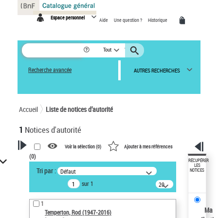
Panneau de gestion des cookies
Espace personnel
Aide
Une question ?
Historique
Tout
Recherche avancée
AUTRES RECHERCHES
Accueil
Liste de notices d’autorité
1
Notices d'autorité
Voir la sélection (
0
)
Ajouter à mes références
(
0
)
VOTRE RECHERCHE
RÉCUPÉRER
LES
Tri par :
Défaut
NOTICES
Recherche avancée dans les
sur 1
notices d’autorité
20
résultats/page
Œuvres liées à l'auteur :
1
Temperton, Rod (1947-2016)
Ma
Temperton, Rod (1947-2016)