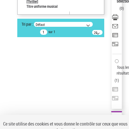
sélectio
[Thriller]
Statut de la notice d’autorité
Titre uniforme musical
(
0
)
Notice élémentaire
Auteur d’œuvre
Tri par :
Défaut
Temperton, Rod (1947-2016)
sur 1
20
résultats/page
Type de notice d'autorité
Œuvre
Sauvegarder votre recherche
AFFINER
Tous le
Type de notice d'autorité
résultat
(
1
)
Œuvre
(1)
Titre uniforme musical
(1)
Statut de la notice d’autorité
Pays
Auteur d’œuvre
Ce site utilise des cookies et vous donne le contrôle sur ceux que vous