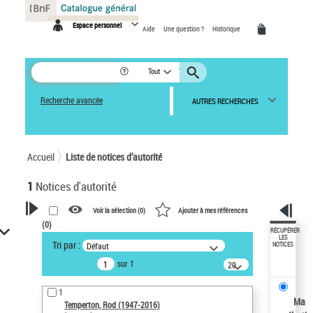
Panneau de gestion des cookies
Espace personnel
Aide
Une question ?
Historique
Tout
Recherche avancée
AUTRES RECHERCHES
Accueil
Liste de notices d’autorité
1
Notices d'autorité
Voir la sélection (
0
)
Ajouter à mes références
(
0
)
VOTRE RECHERCHE
RÉCUPÉRER
LES
Tri par :
Défaut
NOTICES
Recherche avancée dans les
sur 1
notices d’autorité
20
résultats/page
Œuvres liées à l'auteur :
1
Temperton, Rod (1947-2016)
Ma
Temperton, Rod (1947-2016)