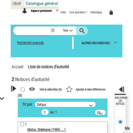
Panneau de gestion des cookies
Espace personnel
Aide
Une question ?
Historique
Tout
Recherche avancée
AUTRES RECHERCHES
Accueil
Liste de notices d’autorité
2
Notices d'autorité
Voir la sélection (
0
)
Ajouter à mes références
(
0
)
VOTRE RECHERCHE
RÉCUPÉRER
LES
Tri par :
Défaut
NOTICES
Recherche avancée dans les
sur 1
notices d’autorité
20
résultats/page
Œuvres liées à l'auteur :
1
Malca, Stéphane (1965-....)
Ma
Malca, Stéphane (1965-....)