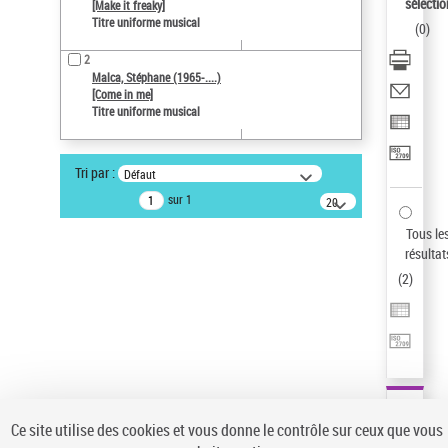
sélectio
[Make it freaky]
Type de notice d'autorité
Titre uniforme musical
(
0
)
Œuvre
Titre uniforme musical
2
Malca, Stéphane (1965-....)
Pays
[Come in me]
Titre uniforme musical
ne s'applique pas
Sauvegarder votre recherche
Tri par :
Défaut
AFFINER
sur 1
20
Type de notice d'autorité
résultats/page
Tous le
Œuvre
(2)
résultat
Titre uniforme musical
(2)
(
2
)
Statut de la notice d’autorité
Pays
Auteur d’œuvre
Ce site utilise des cookies et vous donne le contrôle sur ceux que vous