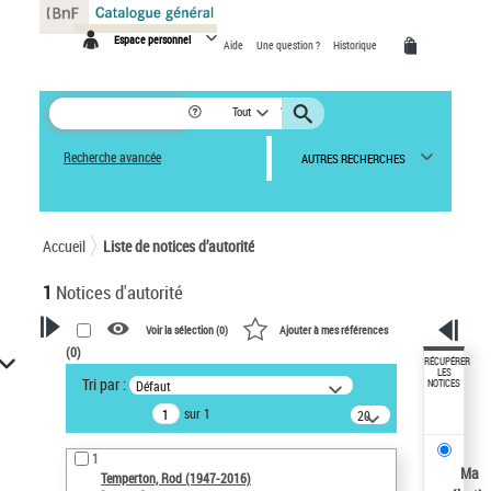
Panneau de gestion des cookies
Espace personnel
Aide
Une question ?
Historique
Tout
Recherche avancée
AUTRES RECHERCHES
Accueil
Liste de notices d’autorité
1
Notices d'autorité
Voir la sélection (
0
)
Ajouter à mes références
(
0
)
VOTRE RECHERCHE
RÉCUPÉRER
LES
Tri par :
Défaut
NOTICES
Recherche avancée dans les
sur 1
notices d’autorité
20
résultats/page
Œuvres liées à l'auteur :
1
Temperton, Rod (1947-2016)
Ma
Temperton, Rod (1947-2016)