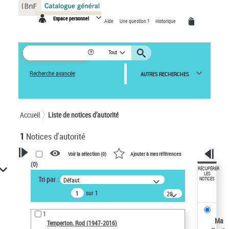
Panneau de gestion des cookies
Espace personnel
Aide
Une question ?
Historique
Tout
Recherche avancée
AUTRES RECHERCHES
Accueil
Liste de notices d’autorité
1
Notices d'autorité
Voir la sélection (
0
)
Ajouter à mes références
(
0
)
VOTRE RECHERCHE
RÉCUPÉRER
LES
Tri par :
Défaut
NOTICES
Recherche avancée dans les
sur 1
notices d’autorité
20
résultats/page
Œuvres liées à l'auteur :
1
Temperton, Rod (1947-2016)
Ma
Temperton, Rod (1947-2016)