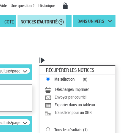
Aide
Une question ?
Historique
DANS UNIVERS
COTE
NOTICES D'AUTORITÉ
RÉCUPÉRER LES NOTICES
ésultats/page
Ma sélection
(
0
)
Télécharger/Imprimer
Envoyer par courriel
Exporter dans un tableau
Transférer pour un SGB
ésultats/page
Tous les résultats
(
1
)