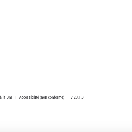
 à la BnF
|
Accessibilité (non conforme)
|
V 23.1.0