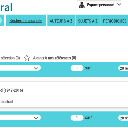
Espace personnel
Recherche avancée
AUTEURS A-Z
SUJETS A-Z
PÉRIODIQUES
(
0
)
 sélection (
0
)
Ajouter à mes références
sur 1
20 r
od (1947-2016)
e musical
sur 1
20 r