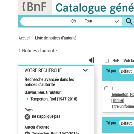
Panneau de gestion des cookies
Tout
Accueil
Liste de notices d’autorité
1
Notices d'autorité
Voir la
VOTRE RECHERCHE
Tri par :
Défaut
Recherche avancée dans les
notices d’autorité
1
Œuvres liées à l'auteur :
Temperton, R
Temperton, Rod (1947-2016)
[Thriller]
Titre uniform
Pays
ne s'applique pas
Tri par :
Défaut
Auteur d’œuvre
Temperton, Rod (1947-2016)