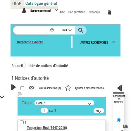
Panneau de gestion des cookies
Espace personnel
Aide
Une question ?
Historique
Tout
Recherche avancée
AUTRES RECHERCHES
Accueil
Liste de notices d’autorité
1
Notices d'autorité
Voir la sélection (
0
)
Ajouter à mes références
(
0
)
VOTRE RECHERCHE
RÉCUPÉRER
LES
Tri par :
Défaut
NOTICES
Recherche avancée dans les
sur 1
notices d’autorité
20
résultats/page
Œuvres liées à l'auteur :
1
Temperton, Rod (1947-2016)
Ma
Temperton, Rod (1947-2016)