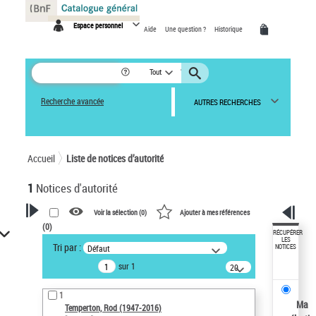
Panneau de gestion des cookies
Espace personnel
Aide
Une question ?
Historique
Tout
Recherche avancée
AUTRES RECHERCHES
Accueil
Liste de notices d’autorité
1
Notices d'autorité
Voir la sélection (
0
)
Ajouter à mes références
(
0
)
VOTRE RECHERCHE
RÉCUPÉRER
LES
Tri par :
Défaut
NOTICES
Recherche avancée dans les
sur 1
notices d’autorité
20
résultats/page
Œuvres liées à l'auteur :
1
Temperton, Rod (1947-2016)
Ma
Temperton, Rod (1947-2016)