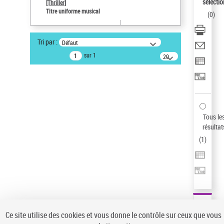
sélectio
[Thriller]
Pays
Titre uniforme musical
(
0
)
ne s'applique pas
Sauvegarder votre recherche
Tri par :
Défaut
AFFINER
sur 1
20
résultats/page
Type de notice d'autorité
Œuvre
(1)
Titre uniforme musical
(1)
Statut de la notice d’autorité
Tous le
résultat
Pays
(
1
)
Auteur d’œuvre
Ce site utilise des cookies et vous donne le contrôle sur ceux que vous