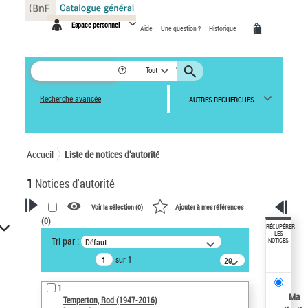
Panneau de gestion des cookies
Espace personnel
Aide
Une question ?
Historique
Tout
Recherche avancée
AUTRES RECHERCHES
Accueil
Liste de notices d’autorité
1
Notices d'autorité
Voir la sélection (
0
)
Ajouter à mes références
(
0
)
VOTRE RECHERCHE
RÉCUPÉRER
LES
Tri par :
Défaut
NOTICES
Recherche avancée dans les
sur 1
notices d’autorité
20
résultats/page
Œuvres liées à l'auteur :
1
Temperton, Rod (1947-2016)
Ma
Temperton, Rod (1947-2016)