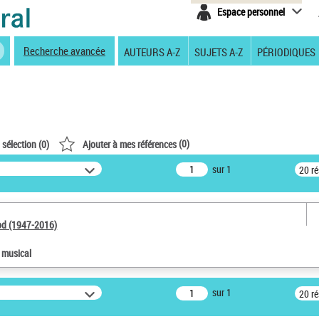
Espace personnel
Recherche avancée
AUTEURS A-Z
SUJETS A-Z
PÉRIODIQUES
(
0
)
 sélection (
0
)
Ajouter à mes références
sur 1
20 r
od (1947-2016)
e musical
sur 1
20 r