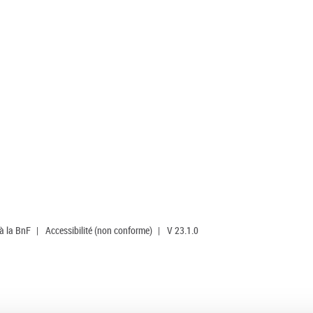
 à la BnF
|
Accessibilité (non conforme)
|
V 23.1.0