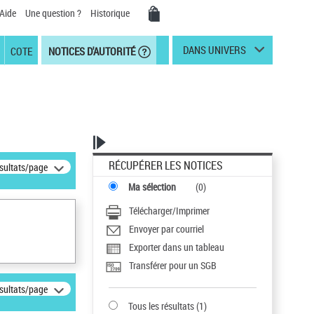
Aide
Une question ?
Historique
DANS UNIVERS
COTE
NOTICES D'AUTORITÉ
RÉCUPÉRER LES NOTICES
ésultats/page
Ma sélection
(
0
)
Télécharger/Imprimer
Envoyer par courriel
Exporter dans un tableau
Transférer pour un SGB
ésultats/page
Tous les résultats
(
1
)