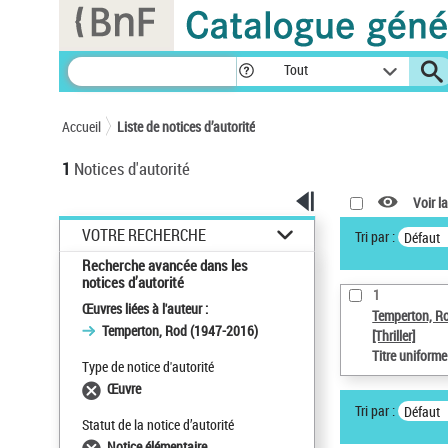
Panneau de gestion des cookies
Tout
Accueil
Liste de notices d’autorité
1
Notices d'autorité
Voir la
VOTRE RECHERCHE
Tri par :
Défaut
Recherche avancée dans les
notices d’autorité
1
Œuvres liées à l'auteur :
Temperton, R
Temperton, Rod (1947-2016)
[Thriller]
Titre uniform
Type de notice d'autorité
Œuvre
Tri par :
Défaut
Statut de la notice d’autorité
Notice élémentaire