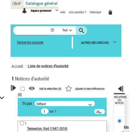
Panneau de gestion des cookies
Espace personnel
Aide
Une question ?
Historique
Tout
Recherche avancée
AUTRES RECHERCHES
Accueil
Liste de notices d’autorité
1
Notices d'autorité
Voir la sélection (
0
)
Ajouter à mes références
(
0
)
VOTRE RECHERCHE
RÉCUPÉRER
LES
Tri par :
Défaut
NOTICES
Recherche avancée dans les
sur 1
notices d’autorité
20
résultats/page
Œuvres liées à l'auteur :
1
Temperton, Rod (1947-2016)
Ma
Temperton, Rod (1947-2016)