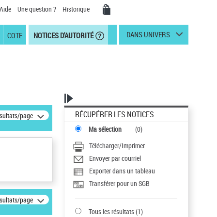
Aide
Une question ?
Historique
DANS UNIVERS
COTE
NOTICES D'AUTORITÉ
RÉCUPÉRER LES NOTICES
ésultats/page
Ma sélection
(
0
)
Télécharger/Imprimer
Envoyer par courriel
Exporter dans un tableau
Transférer pour un SGB
ésultats/page
Tous les résultats
(
1
)