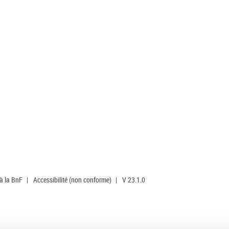
 à la BnF
|
Accessibilité (non conforme)
|
V 23.1.0