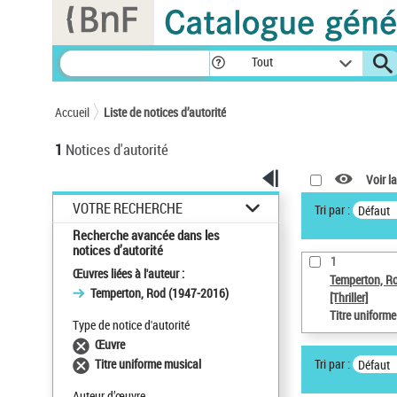
Panneau de gestion des cookies
Tout
Accueil
Liste de notices d’autorité
1
Notices d'autorité
Voir la
VOTRE RECHERCHE
Tri par :
Défaut
Recherche avancée dans les
notices d’autorité
1
Œuvres liées à l'auteur :
Temperton, R
Temperton, Rod (1947-2016)
[Thriller]
Titre uniform
Type de notice d'autorité
Œuvre
Tri par :
Titre uniforme musical
Défaut
Auteur d’œuvre