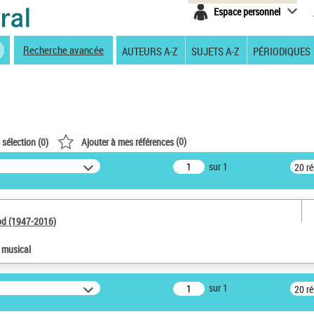
Espace personnel
Recherche avancée
AUTEURS A-Z
SUJETS A-Z
PÉRIODIQUES
(
0
)
 sélection (
0
)
Ajouter à mes références
sur 1
20 r
od (1947-2016)
e musical
sur 1
20 r