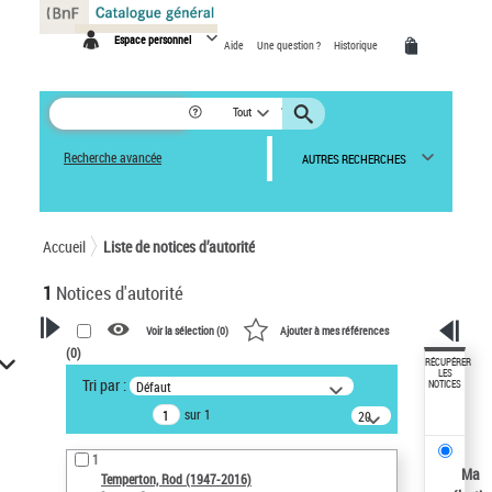
Panneau de gestion des cookies
Espace personnel
Aide
Une question ?
Historique
Tout
Recherche avancée
AUTRES RECHERCHES
Accueil
Liste de notices d’autorité
1
Notices d'autorité
Voir la sélection (
0
)
Ajouter à mes références
(
0
)
VOTRE RECHERCHE
RÉCUPÉRER
LES
Tri par :
Défaut
NOTICES
Recherche avancée dans les
sur 1
notices d’autorité
20
résultats/page
Œuvres liées à l'auteur :
1
Temperton, Rod (1947-2016)
Ma
Temperton, Rod (1947-2016)