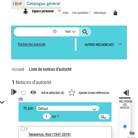
Panneau de gestion des cookies
Espace personnel
Aide
Une question ?
Historique
Tout
Recherche avancée
AUTRES RECHERCHES
Accueil
Liste de notices d’autorité
1
Notices d'autorité
Voir la sélection (
0
)
Ajouter à mes références
(
0
)
VOTRE RECHERCHE
RÉCUPÉRER
LES
Tri par :
Défaut
NOTICES
Recherche avancée dans les
sur 1
notices d’autorité
20
résultats/page
Œuvres liées à l'auteur :
1
Temperton, Rod (1947-2016)
Ma
Temperton, Rod (1947-2016)