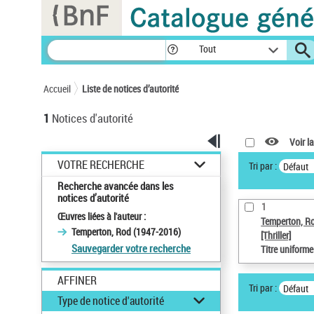
Panneau de gestion des cookies
Tout
Accueil
Liste de notices d’autorité
1
Notices d'autorité
Voir la
VOTRE RECHERCHE
Tri par :
Défaut
Recherche avancée dans les
notices d’autorité
1
Œuvres liées à l'auteur :
Temperton, R
Temperton, Rod (1947-2016)
[Thriller]
Sauvegarder votre recherche
Titre uniform
AFFINER
Tri par :
Défaut
Type de notice d'autorité