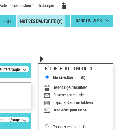
Aide
Une question ?
Historique
DANS UNIVERS
COTE
NOTICES D'AUTORITÉ
RÉCUPÉRER LES NOTICES
ésultats/page
Ma sélection
(
0
)
Télécharger/Imprimer
Envoyer par courriel
Exporter dans un tableau
Transférer pour un SGB
ésultats/page
Tous les résultats
(
1
)