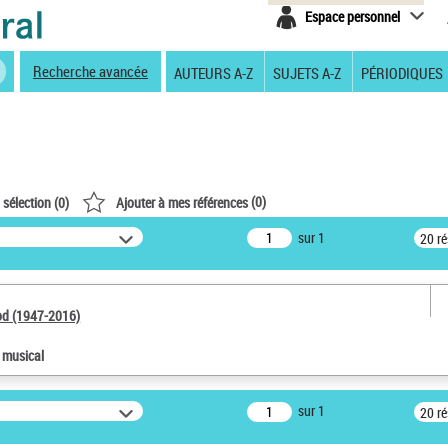
Espace personnel
Recherche avancée
AUTEURS A-Z
SUJETS A-Z
PÉRIODIQUES
(
0
)
 sélection (
0
)
Ajouter à mes références
sur 1
20 r
od (1947-2016)
e musical
sur 1
20 r