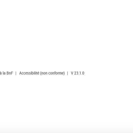
 à la BnF
|
Accessibilité (non conforme)
|
V 23.1.0